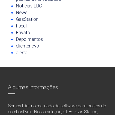
Noticias LBC
News
GasStation
fiscal
Envato
Depoimentos
clientenovo
alerta
Algumas informações
Somos líder no mercado de software para postos de
combustíveis. Nossa solução, o LBC Gas Station,