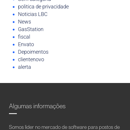
politica de privacidade
Noticias LBC
News
GasStation
fiscal
Envato
Depoimentos
clientenovo
alerta
Algumas informações
Somos líder no mercado de software para postos de