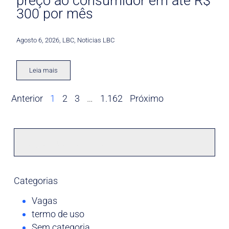
preço ao consumidor em até R$
300 por mês
Agosto 6, 2026
,
LBC
,
Noticias LBC
Leia mais
Anterior
1
2
3
…
1.162
Próximo
Categorias
Vagas
termo de uso
Sem categoria