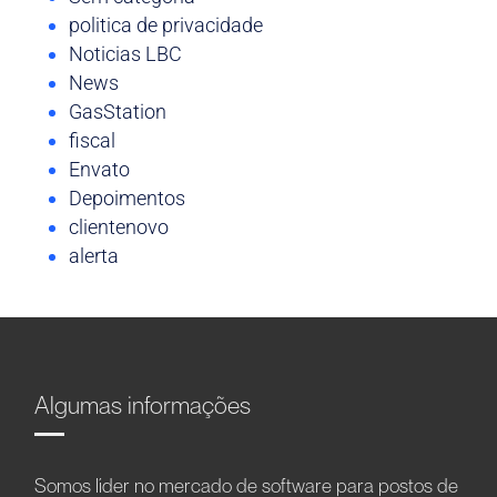
politica de privacidade
Noticias LBC
News
GasStation
fiscal
Envato
Depoimentos
clientenovo
alerta
Algumas informações
Somos líder no mercado de software para postos de