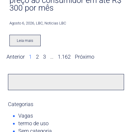
preço ao consumidor em até R$
300 por mês
Agosto 6, 2026
,
LBC
,
Noticias LBC
Leia mais
Anterior
1
2
3
…
1.162
Próximo
Categorias
Vagas
termo de uso
Sem categoria