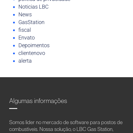
Noticias LBC
News
GasStation
fiscal
Envato
Depoimentos
clientenovo
alerta
Algumas informações
Somos líder no mercado de software para postos de
combustíveis. Nossa solução, o LBC Gas Station,