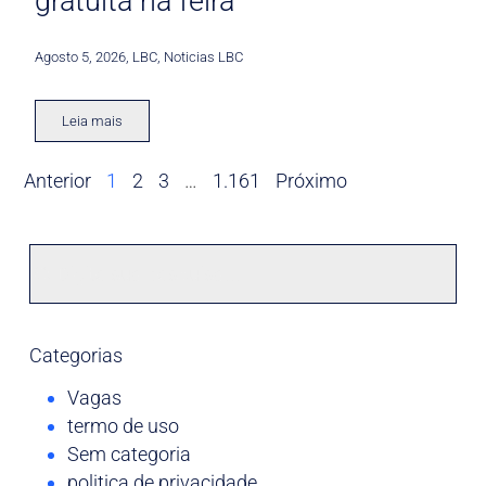
gratuita na feira
Agosto 5, 2026
,
LBC
,
Noticias LBC
Leia mais
Anterior
1
2
3
…
1.161
Próximo
Categorias
Vagas
termo de uso
Sem categoria
politica de privacidade