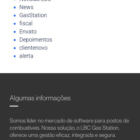
News
GasStation
fiscal
Envato
Depoimentos
clientenovo
alerta
Algumas informações
Somos líder no mercado de software para postos de
combustíveis. Nossa solução, o LBC Gas Station,
oferece uma gestão eficaz, integrada e segura.