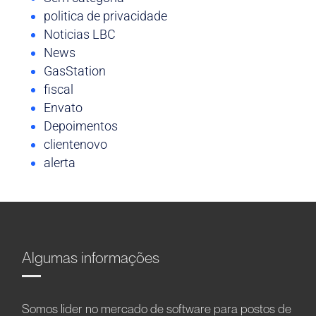
politica de privacidade
Noticias LBC
News
GasStation
fiscal
Envato
Depoimentos
clientenovo
alerta
Algumas informações
Somos líder no mercado de software para postos de