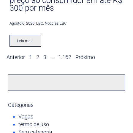
preço ao consumidor em até R$
300 por mês
Agosto 6, 2026
,
LBC
,
Noticias LBC
Leia mais
Anterior
1
2
3
…
1.162
Próximo
Categorias
Vagas
termo de uso
Sem categoria