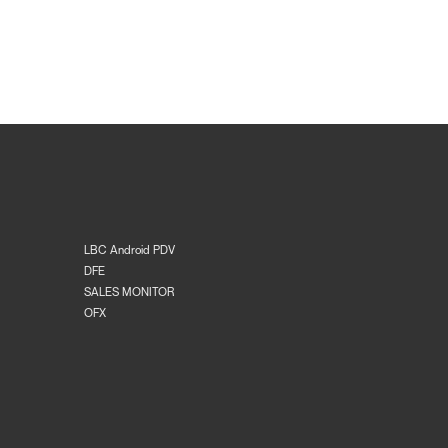
LBC Android PDV
DFE
SALES MONITOR
OFX