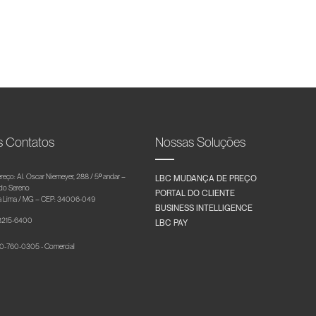
s Contatos
Nossas Soluções
reço: Al. Oscar Niemeyer, 288 / 5º andar –
LBC MUDANÇA DE PREÇO
 do Sereno
PORTAL DO CLIENTE
 Lima / MG – CEP: 34006-049
BUSINESS INTELLIGENCE
 3215-6400
LBC PAY
-760-0305 - Comercial