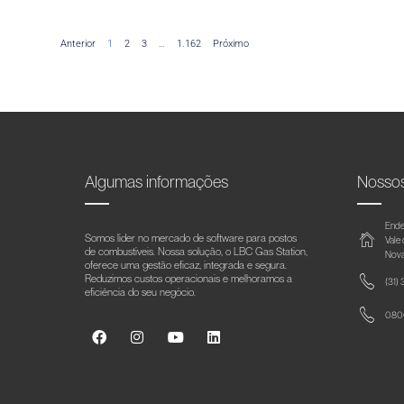
Anterior
1
2
3
…
1.162
Próximo
Algumas informações
Nosso
Ende
Somos líder no mercado de software para postos
Vale
de combustíveis. Nossa solução, o LBC Gas Station,
Nova
oferece uma gestão eficaz, integrada e segura.
Reduzimos custos operacionais e melhoramos a
(31)
eficiência do seu negócio.
0800