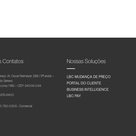
s Contatos
Nossas Soluções
reço: Al. Oscar Niemeyer, 288 / 5º andar –
LBC MUDANÇA DE PREÇO
 do Sereno
PORTAL DO CLIENTE
 Lima / MG – CEP: 34006-049
BUSINESS INTELLIGENCE
 3215-6400
LBC PAY
-760-0305 - Comercial