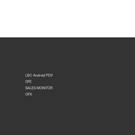
LBC Android PDV
DFE
SALES MONITOR
OFX