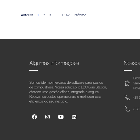
Anterior
1
2
3
…
1.162
Próximo
Algumas informações
Nosso
Ende
Somos líder no mercado de software para postos
Vale
de combustíveis. Nossa solução, o LBC Gas Station,
Nova
oferece uma gestão eficaz, integrada e segura.
Reduzimos custos operacionais e melhoramos a
(31)
eficiência do seu negócio.
0800