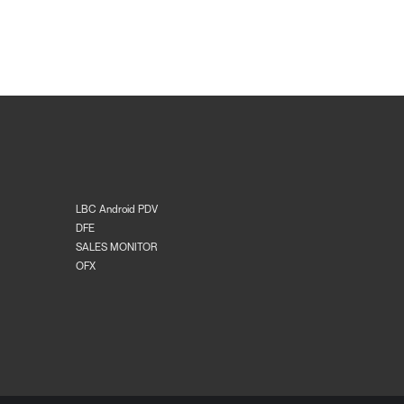
LBC Android PDV
DFE
SALES MONITOR
OFX