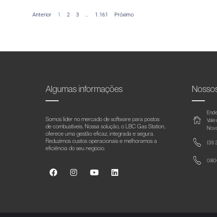
Anterior
1
2
3
…
1.161
Próximo
Algumas informações
Nosso
Ende
Somos líder no mercado de software para postos
Vale
de combustíveis. Nossa solução, o LBC Gas Station,
Nova
oferece uma gestão eficaz, integrada e segura.
Reduzimos custos operacionais e melhoramos a
(31)
eficiência do seu negócio.
0800