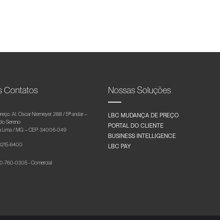
s Contatos
Nossas Soluções
reço: Al. Oscar Niemeyer, 288 / 5º andar –
LBC MUDANÇA DE PREÇO
 do Sereno
PORTAL DO CLIENTE
 Lima / MG – CEP: 34006-049
BUSINESS INTELLIGENCE
 3215-6400
LBC PAY
-760-0305 - Comercial