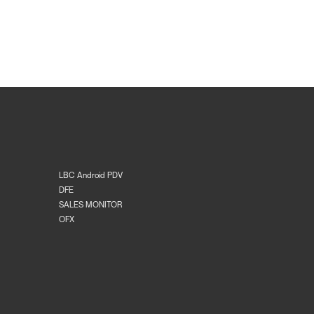
LBC Android PDV
DFE
SALES MONITOR
OFX