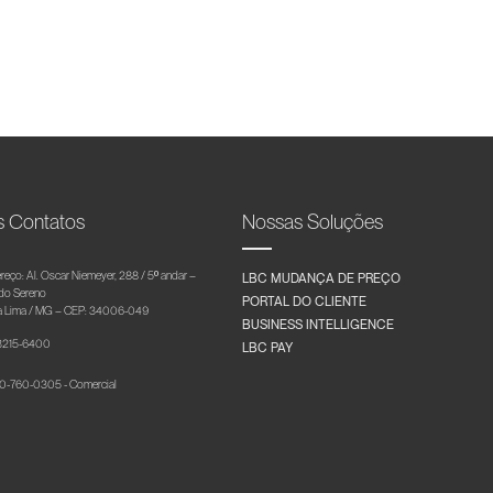
s Contatos
Nossas Soluções
reço: Al. Oscar Niemeyer, 288 / 5º andar –
LBC MUDANÇA DE PREÇO
 do Sereno
PORTAL DO CLIENTE
 Lima / MG – CEP: 34006-049
BUSINESS INTELLIGENCE
 3215-6400
LBC PAY
-760-0305 - Comercial