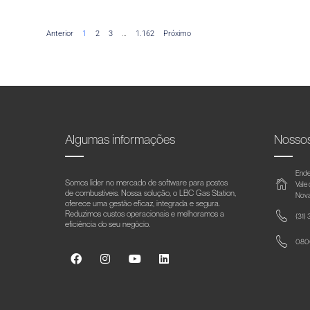
Anterior
1
2
3
…
1.162
Próximo
Algumas informações
Nosso
Ende
Somos líder no mercado de software para postos
Vale
de combustíveis. Nossa solução, o LBC Gas Station,
Nova
oferece uma gestão eficaz, integrada e segura.
Reduzimos custos operacionais e melhoramos a
(31)
eficiência do seu negócio.
0800