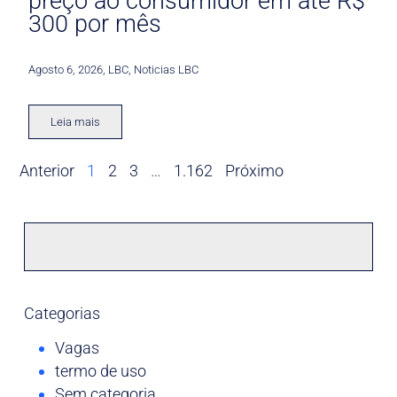
preço ao consumidor em até R$
300 por mês
Agosto 6, 2026
,
LBC
,
Noticias LBC
Leia mais
Anterior
1
2
3
…
1.162
Próximo
Categorias
Vagas
termo de uso
Sem categoria