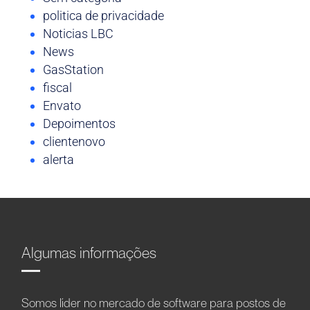
politica de privacidade
Noticias LBC
News
GasStation
fiscal
Envato
Depoimentos
clientenovo
alerta
Algumas informações
Somos líder no mercado de software para postos de