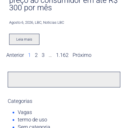
preço ao consumidor em até R$
300 por mês
Agosto 6, 2026
,
LBC
,
Noticias LBC
Leia mais
Anterior
1
2
3
…
1.162
Próximo
Categorias
Vagas
termo de uso
Sem categoria