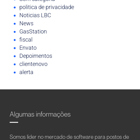
politica de privacidade
Noticias LBC
News
GasStation
fiscal
Envato
Depoimentos
clientenovo
alerta
Algumas informações
Somos líder no mercado de software para postos de