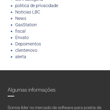
politica de privacidade
Noticias LBC
News
GasStation
fiscal
Envato
Depoimentos
clientenovo
alerta
Algumas informações
Somos líder no mercado de software para postos de