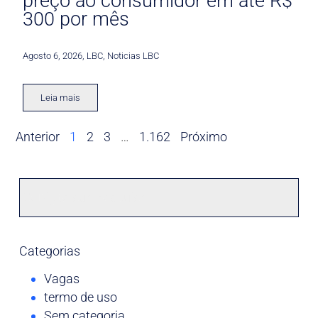
preço ao consumidor em até R$
300 por mês
Agosto 6, 2026
,
LBC
,
Noticias LBC
Leia mais
Anterior
1
2
3
…
1.162
Próximo
Categorias
Vagas
termo de uso
Sem categoria