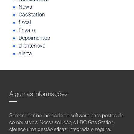
News
GasStation
fiscal
Envato
Depoimentos
clientenovo
alerta
Algumas informações
Somos líder no mercado de software para postos de
combustíveis. Nossa solução, o LBC Gas Station,
oferece uma gestão eficaz, integrada e segura.