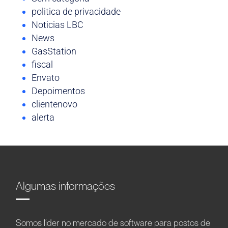
politica de privacidade
Noticias LBC
News
GasStation
fiscal
Envato
Depoimentos
clientenovo
alerta
Algumas informações
Somos líder no mercado de software para postos de