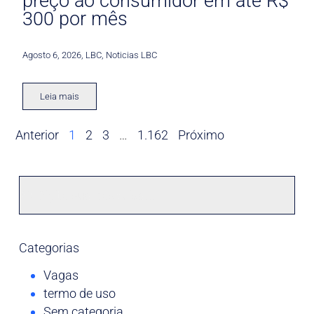
preço ao consumidor em até R$
300 por mês
Agosto 6, 2026
,
LBC
,
Noticias LBC
Leia mais
Anterior
1
2
3
…
1.162
Próximo
Categorias
Vagas
termo de uso
Sem categoria