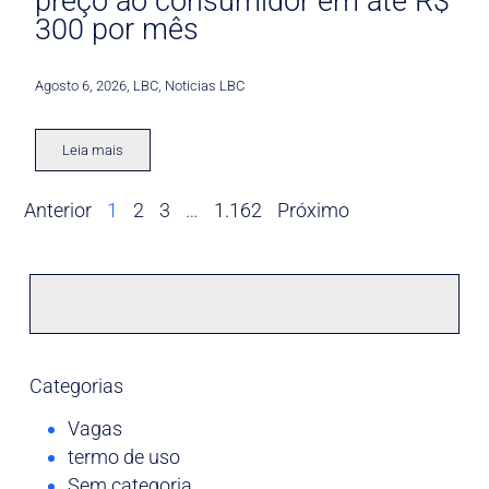
preço ao consumidor em até R$
300 por mês
Agosto 6, 2026
,
LBC
,
Noticias LBC
Leia mais
Anterior
1
2
3
…
1.162
Próximo
Categorias
Vagas
termo de uso
Sem categoria