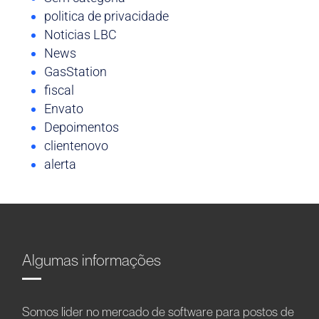
politica de privacidade
Noticias LBC
News
GasStation
fiscal
Envato
Depoimentos
clientenovo
alerta
Algumas informações
Somos líder no mercado de software para postos de