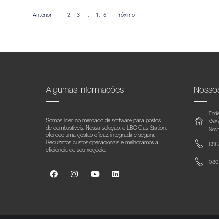
Anterior
1
2
3
…
1.161
Próximo
Algumas informações
Nosso
Ende
Somos líder no mercado de software para postos
Vale
de combustíveis. Nossa solução, o LBC Gas Station,
Nova
oferece uma gestão eficaz, integrada e segura.
Reduzimos custos operacionais e melhoramos a
(31)
eficiência do seu negócio.
0800