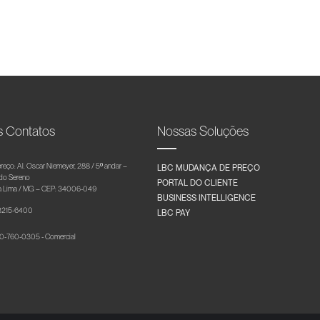
s Contatos
Nossas Soluções
reço: Al. Oscar Niemeyer, 288 / 5º andar –
LBC MUDANÇA DE PREÇO
 do Sereno
PORTAL DO CLIENTE
 Lima / MG – CEP: 34006-049
BUSINESS INTELLIGENCE
 3215-6400
LBC PAY
-760-0305 - Comercial