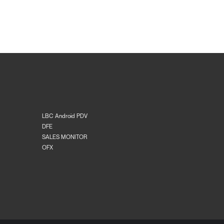
LBC Android PDV
DFE
SALES MONITOR
OFX