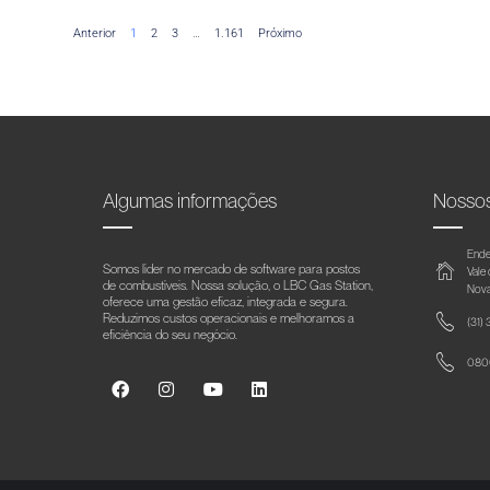
Anterior
1
2
3
…
1.161
Próximo
Algumas informações
Nosso
Ende
Somos líder no mercado de software para postos
Vale
de combustíveis. Nossa solução, o LBC Gas Station,
Nova
oferece uma gestão eficaz, integrada e segura.
Reduzimos custos operacionais e melhoramos a
(31)
eficiência do seu negócio.
0800