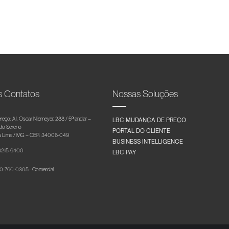
s Contatos
Nossas Soluções
reço: Al. Oscar Niemeyer, 288 / 5º andar –
LBC MUDANÇA DE PREÇO
 do Sereno
PORTAL DO CLIENTE
 Lima / MG – CEP: 34006-049
BUSINESS INTELLIGENCE
 3215-6400
LBC PAY
-760-0305 - Comercial