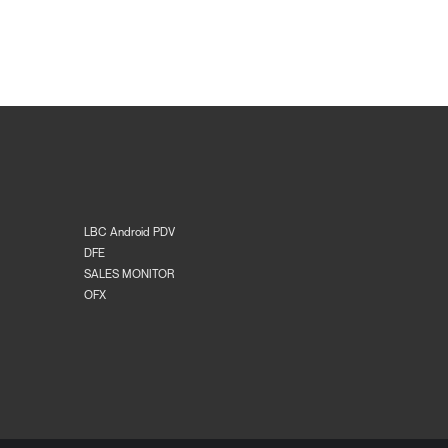
LBC Android PDV
DFE
SALES MONITOR
OFX