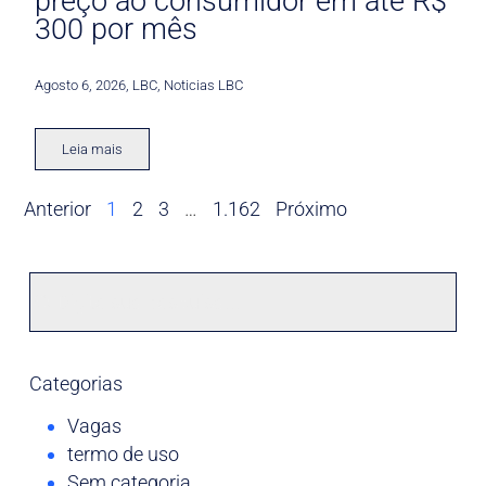
preço ao consumidor em até R$
300 por mês
Agosto 6, 2026
,
LBC
,
Noticias LBC
Leia mais
Anterior
1
2
3
…
1.162
Próximo
Categorias
Vagas
termo de uso
Sem categoria