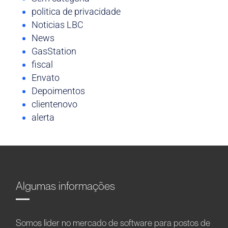
politica de privacidade
Noticias LBC
News
GasStation
fiscal
Envato
Depoimentos
clientenovo
alerta
Algumas informações
Somos líder no mercado de software para postos de