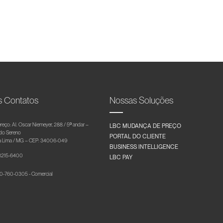
s Contatos
Nossas Soluções
reço: Al. Oscar Niemeyer, 288 / 5º andar –
LBC MUDANÇA DE PREÇO
 do Sereno
PORTAL DO CLIENTE
 Lima / MG – CEP: 34006-049
BUSINESS INTELLIGENCE
 3215-6400
LBC PAY
-760-0305 - Comercial