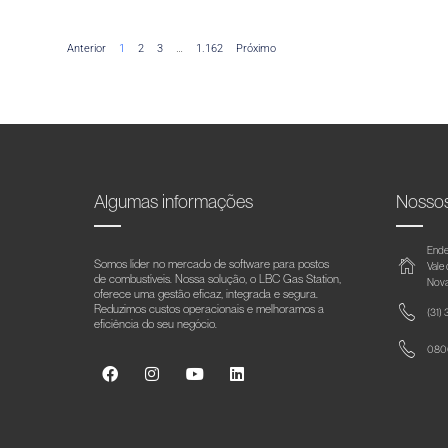
Anterior
1
2
3
…
1.162
Próximo
Algumas informações
Nosso
Ende
Somos líder no mercado de software para postos
Vale
de combustíveis. Nossa solução, o LBC Gas Station,
Nova
oferece uma gestão eficaz, integrada e segura.
Reduzimos custos operacionais e melhoramos a
(31)
eficiência do seu negócio.
0800