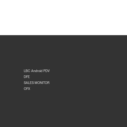
LBC Android PDV
DFE
SALES MONITOR
OFX