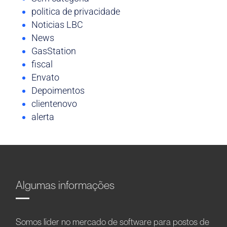
politica de privacidade
Noticias LBC
News
GasStation
fiscal
Envato
Depoimentos
clientenovo
alerta
Algumas informações
Somos líder no mercado de software para postos de