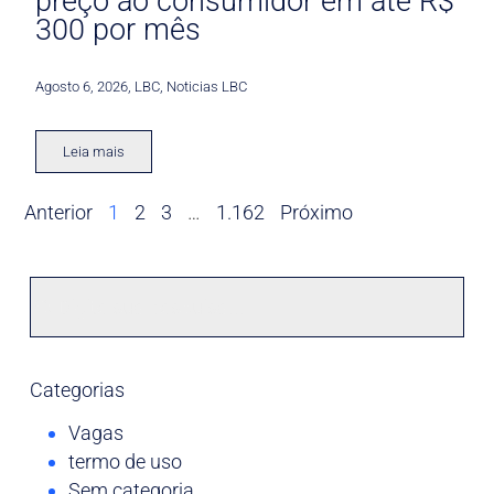
preço ao consumidor em até R$
300 por mês
Agosto 6, 2026
,
LBC
,
Noticias LBC
Leia mais
Anterior
1
2
3
…
1.162
Próximo
Categorias
Vagas
termo de uso
Sem categoria