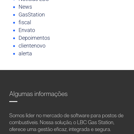
News
GasStation
fiscal
Envato
Depoimentos
clientenovo
alerta
Algumas informações
Somos líder no mercado de software para postos de
combustíveis. Nossa solução, o LBC Gas Station,
oferece uma gestão eficaz, integrada e segura.