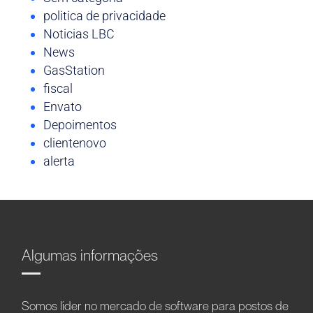
politica de privacidade
Noticias LBC
News
GasStation
fiscal
Envato
Depoimentos
clientenovo
alerta
Algumas informações
Somos líder no mercado de software para postos de