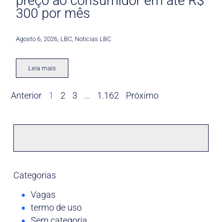
preço ao consumidor em até R$
300 por mês
Agosto 6, 2026
,
LBC
,
Noticias LBC
Leia mais
Anterior
1
2
3
…
1.162
Próximo
Categorias
Vagas
termo de uso
Sem categoria