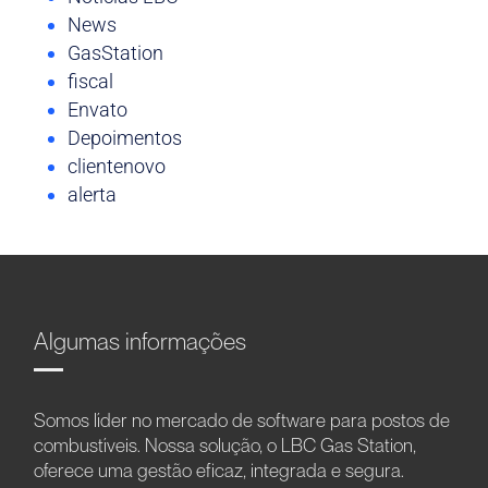
News
GasStation
fiscal
Envato
Depoimentos
clientenovo
alerta
Algumas informações
Somos líder no mercado de software para postos de
combustíveis. Nossa solução, o LBC Gas Station,
oferece uma gestão eficaz, integrada e segura.