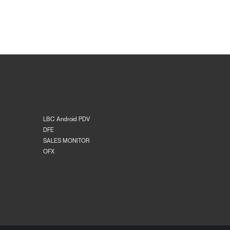
LBC Android PDV
DFE
SALES MONITOR
OFX