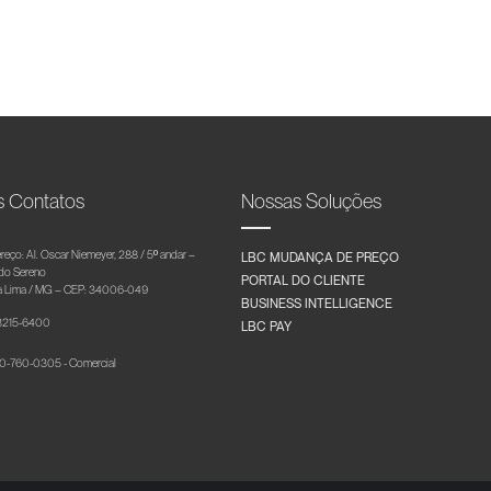
s Contatos
Nossas Soluções
reço: Al. Oscar Niemeyer, 288 / 5º andar –
LBC MUDANÇA DE PREÇO
 do Sereno
PORTAL DO CLIENTE
 Lima / MG – CEP: 34006-049
BUSINESS INTELLIGENCE
 3215-6400
LBC PAY
-760-0305 - Comercial