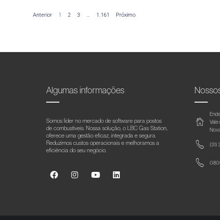
Anterior
1
2
3
…
1.161
Próximo
Algumas informações
Nosso
Ende
Somos líder no mercado de software para postos
Vale
de combustíveis. Nossa solução, o LBC Gas Station,
Nova
oferece uma gestão eficaz, integrada e segura.
Reduzimos custos operacionais e melhoramos a
(31)
eficiência do seu negócio.
0800