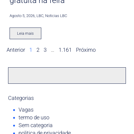
gratuita na feira
Agosto 5, 2026
,
LBC
,
Noticias LBC
Leia mais
Anterior
1
2
3
…
1.161
Próximo
Categorias
Vagas
termo de uso
Sem categoria
politica de privacidade