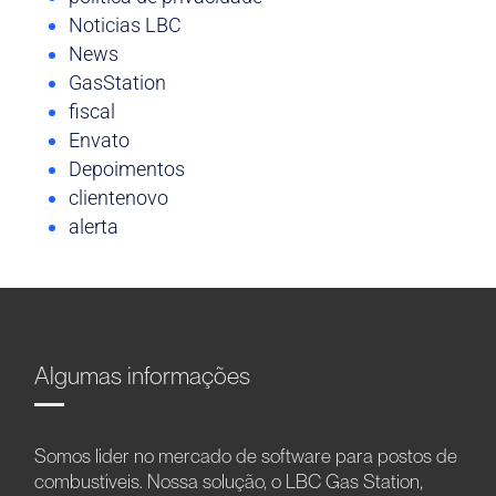
Noticias LBC
News
GasStation
fiscal
Envato
Depoimentos
clientenovo
alerta
Algumas informações
Somos líder no mercado de software para postos de
combustíveis. Nossa solução, o LBC Gas Station,