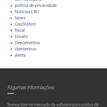
politica de privacidade
Noticias LBC
News
GasStation
fiscal
Envato
Depoimentos
clientenovo
alerta
Algumas informações
Somos líder no mercado de software para postos de