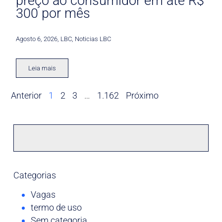
preço ao consumidor em até R$
300 por mês
Agosto 6, 2026
,
LBC
,
Noticias LBC
Leia mais
Anterior
1
2
3
…
1.162
Próximo
Categorias
Vagas
termo de uso
Sem categoria