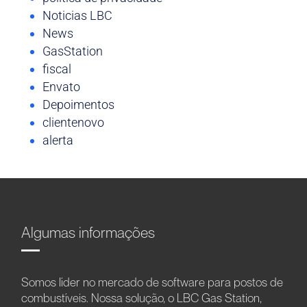
Noticias LBC
News
GasStation
fiscal
Envato
Depoimentos
clientenovo
alerta
Algumas informações
Somos líder no mercado de software para postos de
combustíveis. Nossa solução, o LBC Gas Station,