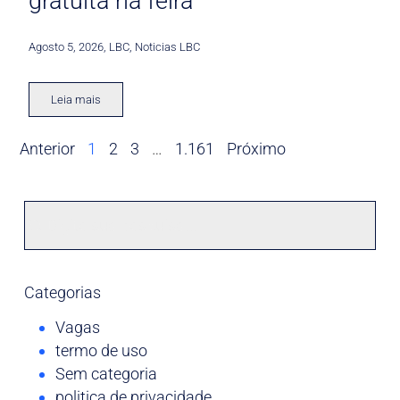
gratuita na feira
Agosto 5, 2026
,
LBC
,
Noticias LBC
Leia mais
Anterior
1
2
3
…
1.161
Próximo
Categorias
Vagas
termo de uso
Sem categoria
politica de privacidade