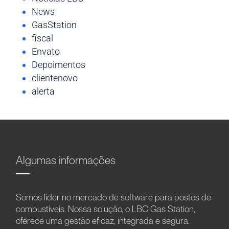
News
GasStation
fiscal
Envato
Depoimentos
clientenovo
alerta
Algumas informações
Somos líder no mercado de software para postos de
combustíveis. Nossa solução, o LBC Gas Station,
oferece uma gestão eficaz, integrada e segura.