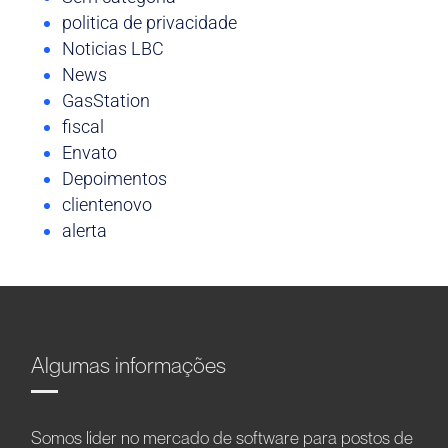
politica de privacidade
Noticias LBC
News
GasStation
fiscal
Envato
Depoimentos
clientenovo
alerta
Algumas informações
Somos líder no mercado de software para postos de