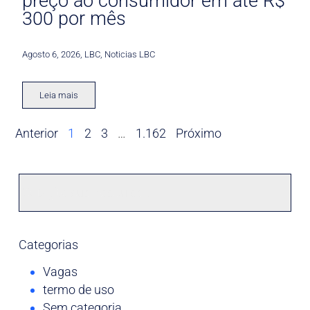
preço ao consumidor em até R$
300 por mês
Agosto 6, 2026
,
LBC
,
Noticias LBC
Leia mais
Anterior
1
2
3
…
1.162
Próximo
Categorias
Vagas
termo de uso
Sem categoria