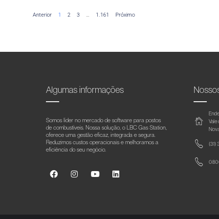
Anterior
1
2
3
…
1.161
Próximo
Algumas informações
Nosso
Ende
Somos líder no mercado de software para postos
Vale
de combustíveis. Nossa solução, o LBC Gas Station,
Nova
oferece uma gestão eficaz, integrada e segura.
Reduzimos custos operacionais e melhoramos a
(31)
eficiência do seu negócio.
0800