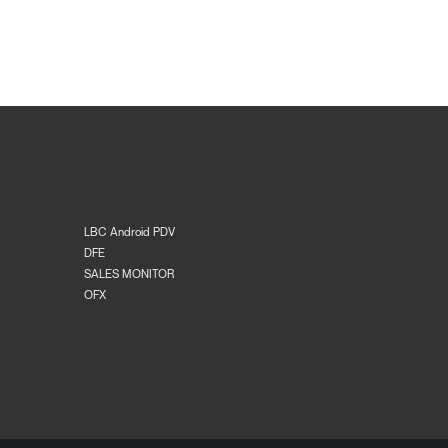
LBC Android PDV
DFE
SALES MONITOR
OFX