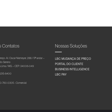
s Contatos
Nossas Soluções
reço: Al. Oscar Niemeyer, 288 / 5º andar –
LBC MUDANÇA DE PREÇO
 do Sereno
PORTAL DO CLIENTE
 Lima / MG – CEP: 34006-049
BUSINESS INTELLIGENCE
 3215-6400
LBC PAY
-760-0305 - Comercial