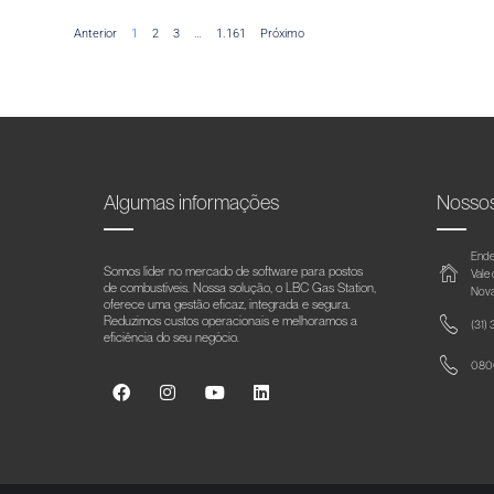
Anterior
1
2
3
…
1.161
Próximo
Algumas informações
Nosso
Ende
Somos líder no mercado de software para postos
Vale
de combustíveis. Nossa solução, o LBC Gas Station,
Nova
oferece uma gestão eficaz, integrada e segura.
Reduzimos custos operacionais e melhoramos a
(31)
eficiência do seu negócio.
0800