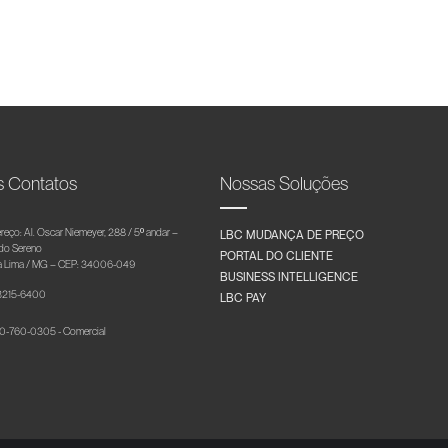
s Contatos
Nossas Soluções
reço: Al. Oscar Niemeyer, 288 / 5º andar –
LBC MUDANÇA DE PREÇO
 do Sereno
PORTAL DO CLIENTE
 Lima / MG – CEP: 34006-049
BUSINESS INTELLIGENCE
 3215-6400
LBC PAY
-760-0305 - Comercial