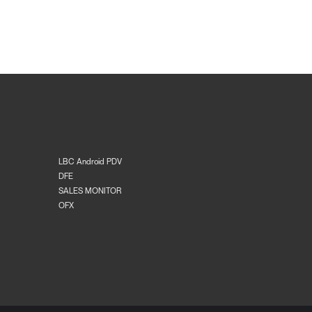
LBC Android PDV
DFE
SALES MONITOR
OFX