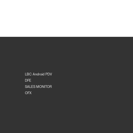
LBC Android PDV
DFE
SALES MONITOR
OFX