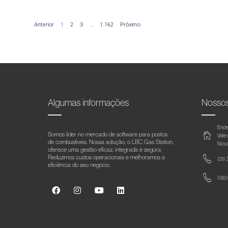
Anterior
1
2
3
…
1.162
Próximo
Algumas informações
Nosso
Ende
Somos líder no mercado de software para postos
Vale
de combustíveis. Nossa solução, o LBC Gas Station,
Nova
oferece uma gestão eficaz, integrada e segura.
Reduzimos custos operacionais e melhoramos a
(31)
eficiência do seu negócio.
0800