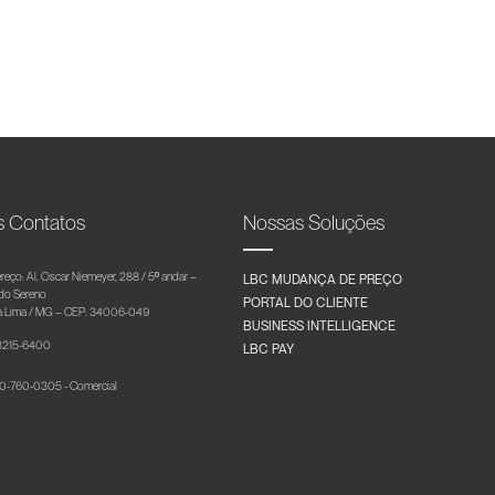
s Contatos
Nossas Soluções
reço: Al. Oscar Niemeyer, 288 / 5º andar –
LBC MUDANÇA DE PREÇO
 do Sereno
PORTAL DO CLIENTE
 Lima / MG – CEP: 34006-049
BUSINESS INTELLIGENCE
 3215-6400
LBC PAY
-760-0305 - Comercial