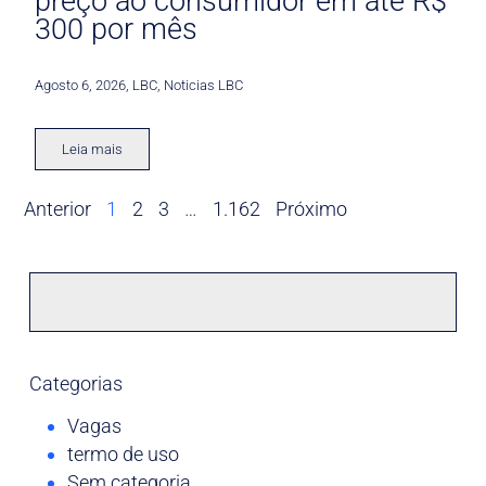
preço ao consumidor em até R$
300 por mês
Agosto 6, 2026
,
LBC
,
Noticias LBC
Leia mais
Anterior
1
2
3
…
1.162
Próximo
Categorias
Vagas
termo de uso
Sem categoria