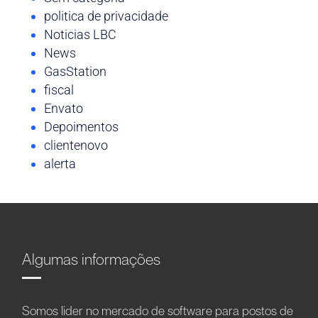
politica de privacidade
Noticias LBC
News
GasStation
fiscal
Envato
Depoimentos
clientenovo
alerta
Algumas informações
Somos líder no mercado de software para postos de