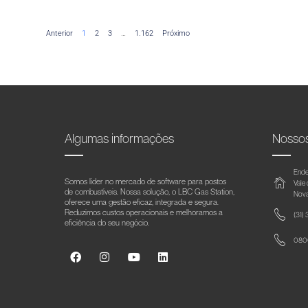
Anterior
1
2
3
…
1.162
Próximo
Algumas informações
Nosso
Ende
Somos líder no mercado de software para postos
Vale
de combustíveis. Nossa solução, o LBC Gas Station,
Nova
oferece uma gestão eficaz, integrada e segura.
Reduzimos custos operacionais e melhoramos a
(31)
eficiência do seu negócio.
0800