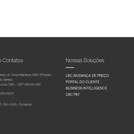
s Contatos
Nossas Soluções
reço: Al. Oscar Niemeyer, 288 / 5º andar –
LBC MUDANÇA DE PREÇO
 do Sereno
PORTAL DO CLIENTE
 Lima / MG – CEP: 34006-049
BUSINESS INTELLIGENCE
 3215-6400
LBC PAY
-760-0305 - Comercial