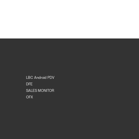
LBC Android PDV
DFE
SALES MONITOR
OFX