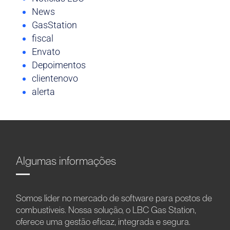
News
GasStation
fiscal
Envato
Depoimentos
clientenovo
alerta
Algumas informações
Somos líder no mercado de software para postos de
combustíveis. Nossa solução, o LBC Gas Station,
oferece uma gestão eficaz, integrada e segura.