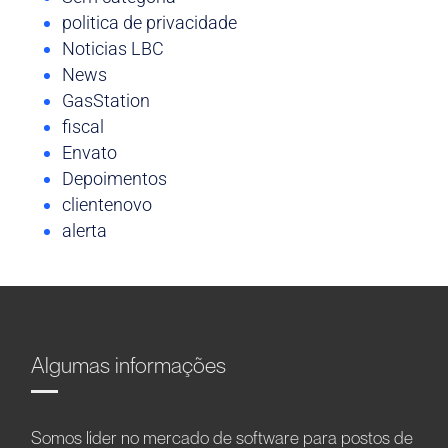
politica de privacidade
Noticias LBC
News
GasStation
fiscal
Envato
Depoimentos
clientenovo
alerta
Algumas informações
Somos líder no mercado de software para postos de