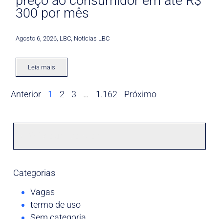
preço ao consumidor em até R$
300 por mês
Agosto 6, 2026
,
LBC
,
Noticias LBC
Leia mais
Anterior
1
2
3
…
1.162
Próximo
Categorias
Vagas
termo de uso
Sem categoria