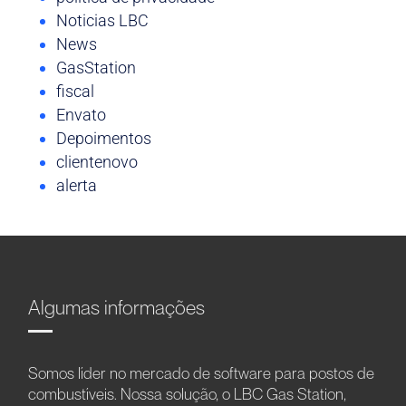
Noticias LBC
News
GasStation
fiscal
Envato
Depoimentos
clientenovo
alerta
Algumas informações
Somos líder no mercado de software para postos de
combustíveis. Nossa solução, o LBC Gas Station,