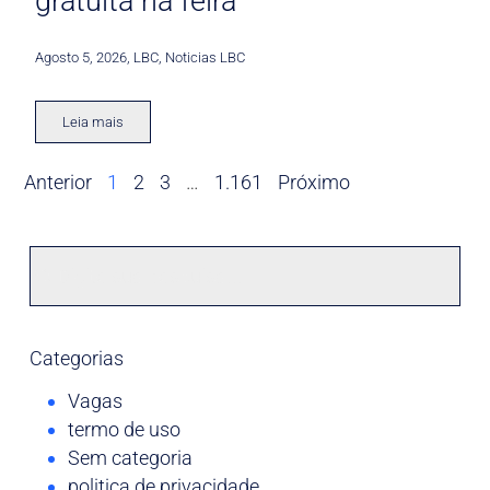
gratuita na feira
Agosto 5, 2026
,
LBC
,
Noticias LBC
Leia mais
Anterior
1
2
3
…
1.161
Próximo
Categorias
Vagas
termo de uso
Sem categoria
politica de privacidade