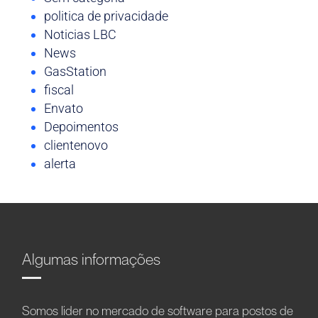
politica de privacidade
Noticias LBC
News
GasStation
fiscal
Envato
Depoimentos
clientenovo
alerta
Algumas informações
Somos líder no mercado de software para postos de