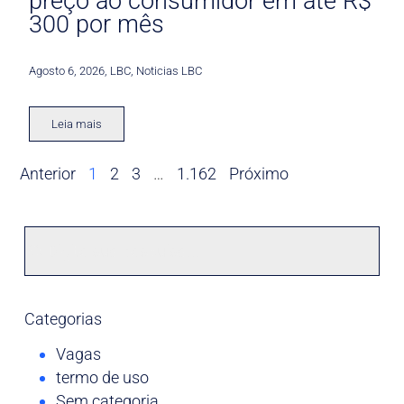
preço ao consumidor em até R$
300 por mês
Agosto 6, 2026
,
LBC
,
Noticias LBC
Leia mais
Anterior
1
2
3
…
1.162
Próximo
Categorias
Vagas
termo de uso
Sem categoria