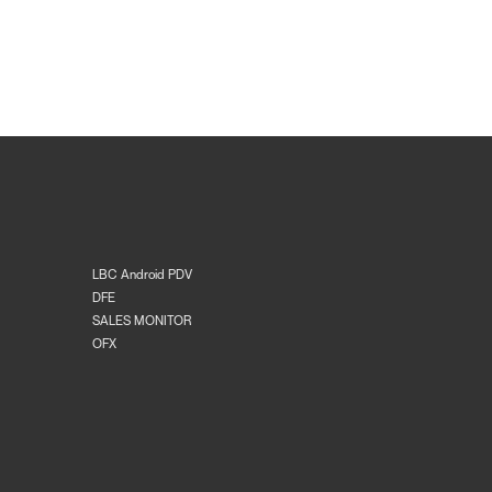
LBC Android PDV
DFE
SALES MONITOR
OFX