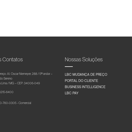
s Contatos
Nossas Soluções
reço: Al. Oscar Niemeyer, 288 / 5º andar –
LBC MUDANÇA DE PREÇO
 do Sereno
PORTAL DO CLIENTE
 Lima / MG – CEP: 34006-049
BUSINESS INTELLIGENCE
 3215-6400
LBC PAY
-760-0305 - Comercial