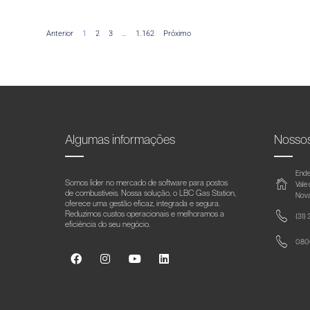
Anterior
1
2
3
…
1.162
Próximo
Algumas informações
Nosso
Ende
Somos líder no mercado de software para postos
Vale
de combustíveis. Nossa solução, o LBC Gas Station,
Nova
oferece uma gestão eficaz, integrada e segura.
Reduzimos custos operacionais e melhoramos a
(31)
eficiência do seu negócio.
0800