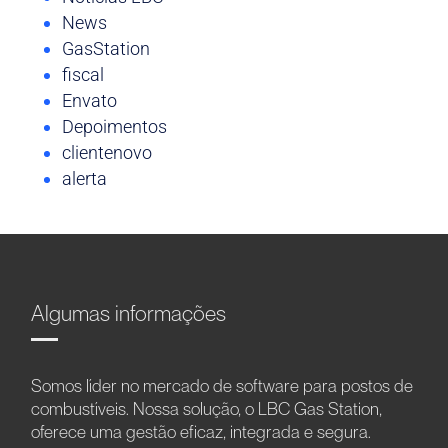
News
GasStation
fiscal
Envato
Depoimentos
clientenovo
alerta
Algumas informações
Somos líder no mercado de software para postos de
combustíveis. Nossa solução, o LBC Gas Station,
oferece uma gestão eficaz, integrada e segura.