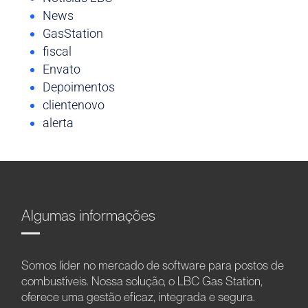
News
GasStation
fiscal
Envato
Depoimentos
clientenovo
alerta
Algumas informações
Somos líder no mercado de software para postos de
combustíveis. Nossa solução, o LBC Gas Station,
oferece uma gestão eficaz, integrada e segura.