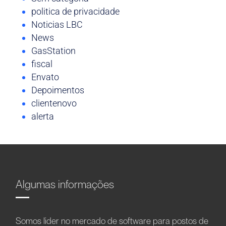
politica de privacidade
Noticias LBC
News
GasStation
fiscal
Envato
Depoimentos
clientenovo
alerta
Algumas informações
Somos líder no mercado de software para postos de