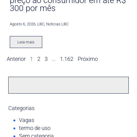
preço ao consumidor em até R$
300 por mês
Agosto 6, 2026
,
LBC
,
Noticias LBC
Leia mais
Anterior
1
2
3
…
1.162
Próximo
Categorias
Vagas
termo de uso
Sem categoria