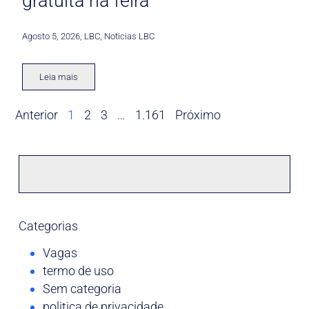
gratuita na feira
Agosto 5, 2026
,
LBC
,
Noticias LBC
Leia mais
Anterior
1
2
3
…
1.161
Próximo
Categorias
Vagas
termo de uso
Sem categoria
politica de privacidade