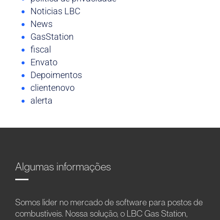
Noticias LBC
News
GasStation
fiscal
Envato
Depoimentos
clientenovo
alerta
Algumas informações
Somos líder no mercado de software para postos de
combustíveis. Nossa solução, o LBC Gas Station,