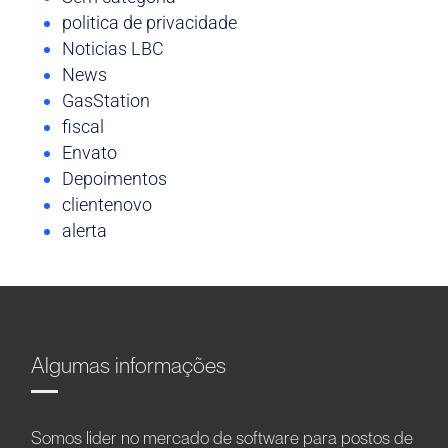
politica de privacidade
Noticias LBC
News
GasStation
fiscal
Envato
Depoimentos
clientenovo
alerta
Algumas informações
Somos líder no mercado de software para postos de