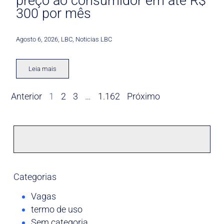
preço ao consumidor em até R$
300 por mês
Agosto 6, 2026
,
LBC
,
Noticias LBC
Leia mais
Anterior
1
2
3
…
1.162
Próximo
Categorias
Vagas
termo de uso
Sem categoria