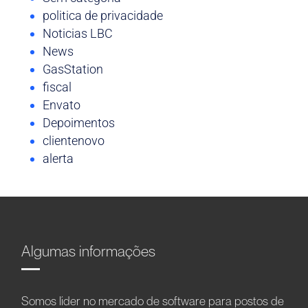
politica de privacidade
Noticias LBC
News
GasStation
fiscal
Envato
Depoimentos
clientenovo
alerta
Algumas informações
Somos líder no mercado de software para postos de