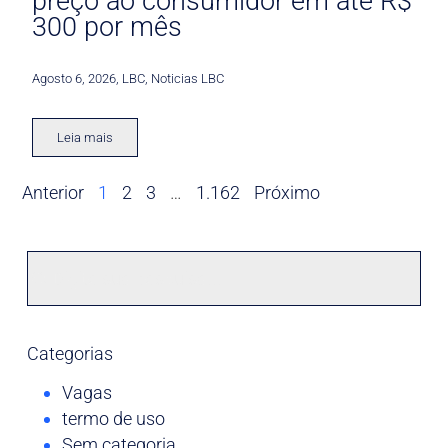
preço ao consumidor em até R$
300 por mês
Agosto 6, 2026
,
LBC
,
Noticias LBC
Leia mais
Anterior
1
2
3
…
1.162
Próximo
Categorias
Vagas
termo de uso
Sem categoria