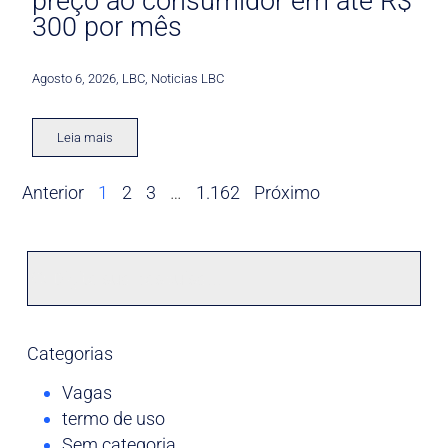
preço ao consumidor em até R$
300 por mês
Agosto 6, 2026
,
LBC
,
Noticias LBC
Leia mais
Anterior
1
2
3
…
1.162
Próximo
Categorias
Vagas
termo de uso
Sem categoria