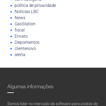
politica de privacidade
Noticias LBC
News
GasStation
fiscal
Envato
Depoimentos
clientenovo
alerta
Algumas informações
Somos líder no mercado de software para postos de