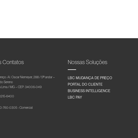
s Contatos
Nossas Soluções
reço: Al. Oscar Niemeyer, 288 / 5º andar –
LBC MUDANÇA DE PREÇO
 do Sereno
PORTAL DO CLIENTE
 Lima / MG – CEP: 34006-049
BUSINESS INTELLIGENCE
 3215-6400
LBC PAY
-760-0305 - Comercial