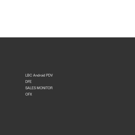
LBC Android PDV
DFE
SALES MONITOR
OFX