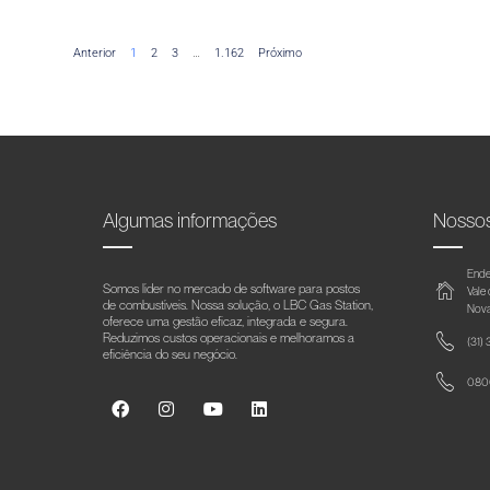
Anterior
1
2
3
…
1.162
Próximo
Algumas informações
Nosso
Ende
Somos líder no mercado de software para postos
Vale
de combustíveis. Nossa solução, o LBC Gas Station,
Nova
oferece uma gestão eficaz, integrada e segura.
Reduzimos custos operacionais e melhoramos a
(31)
eficiência do seu negócio.
0800