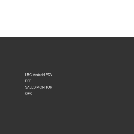
LBC Android PDV
DFE
SALES MONITOR
OFX