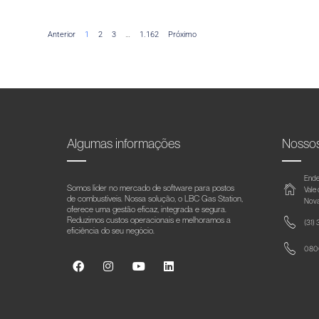
Anterior
1
2
3
…
1.162
Próximo
Algumas informações
Nosso
Ende
Somos líder no mercado de software para postos
Vale
de combustíveis. Nossa solução, o LBC Gas Station,
Nova
oferece uma gestão eficaz, integrada e segura.
Reduzimos custos operacionais e melhoramos a
(31)
eficiência do seu negócio.
0800