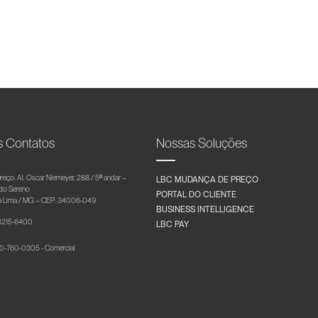
s Contatos
Nossas Soluções
reço: Al. Oscar Niemeyer, 288 / 5º andar –
LBC MUDANÇA DE PREÇO
 do Sereno
PORTAL DO CLIENTE
 Lima / MG – CEP: 34006-049
BUSINESS INTELLIGENCE
 3215-6400
LBC PAY
-760-0305 - Comercial