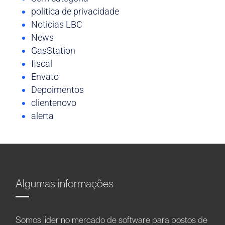
politica de privacidade
Noticias LBC
News
GasStation
fiscal
Envato
Depoimentos
clientenovo
alerta
Algumas informações
Somos líder no mercado de software para postos de