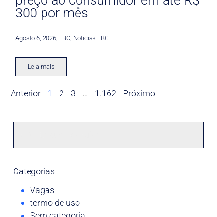
preço ao consumidor em até R$
300 por mês
Agosto 6, 2026
,
LBC
,
Noticias LBC
Leia mais
Anterior
1
2
3
…
1.162
Próximo
Categorias
Vagas
termo de uso
Sem categoria